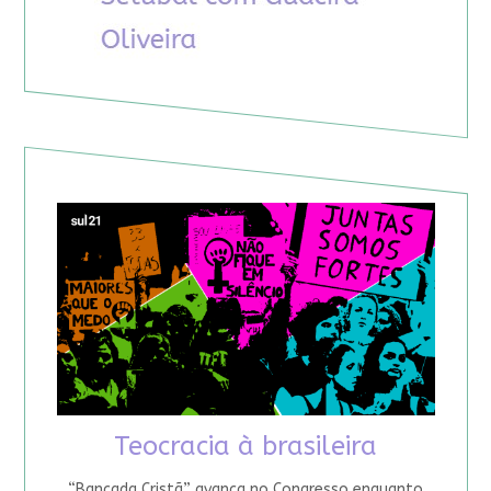
Teocracia à brasileira
“Bancada Cristã” avança no Congresso enquanto