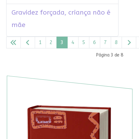
Gravidez forçada, criança não é
mãe
1
2
3
4
5
6
7
8
Página 3 de 8