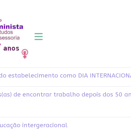
s do estabelecimento como DIA INTERNACIO
os(as) de encontrar trabalho depois dos 50 a
ducação intergeracional