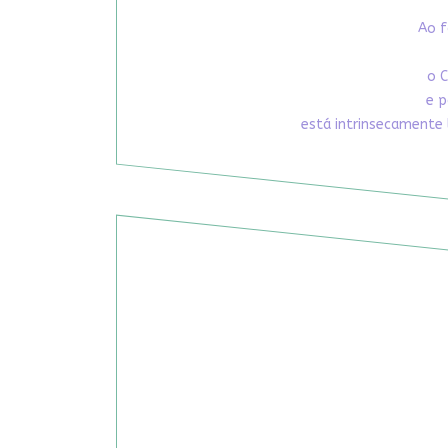
Ao f
o C
e p
está intrinsecamente 