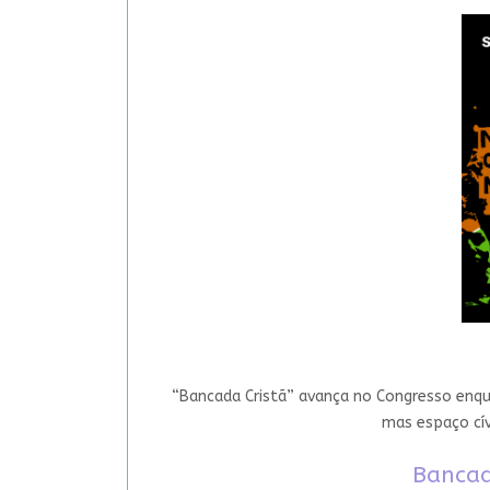
“Bancada Cristã” avança no Congresso enqua
mas espaço cív
Bancad