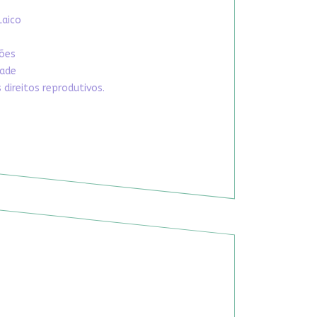
Laico
xões
dade
direitos reprodutivos.