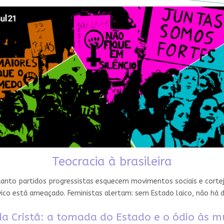
Teocracia à brasileira
nto partidos progressistas esquecem movimentos sociais e cortejam
ico está ameaçado. Feministas alertam: sem Estado laico, não há 
a Cristã: a tomada do Estado e o ódio às m