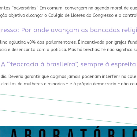
 antes “adversárias”. Em comum, convergem na agenda moral de que
ção objetiva alcançar o Colégio de Líderes do Congresso e o contro
resso: Por onde avançam as bancadas relig
ino aglutina 40% dos parlamentares. É incentivada por igrejas fun
ia e desencanto com a política. Mas há brechas: fé não significa
A “teocracia à brasileira”, sempre à espreita
édia. Deveria garantir que dogmas jamais poderiam interferir na cole
 direitos de mulheres e minorias – e à própria democracia – não ca