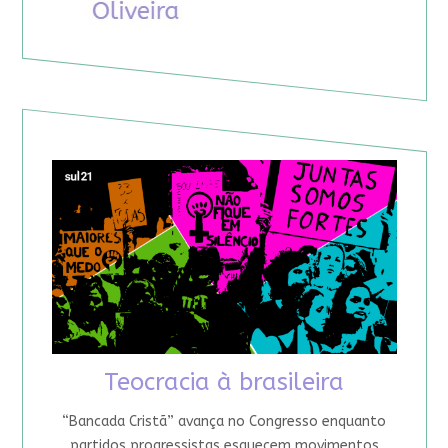
Teocracia à brasileira
“Bancada Cristã” avança no Congresso enquanto
partidos progressistas esquecem movimentos