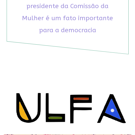
presidente da Comissão da
Mulher é um fato importante
para a democracia