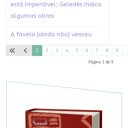
está imperdível; Geledés indica
algumas obras
A favela [ainda não] venceu
1
2
3
4
5
6
7
8
9
Página 1 de 9