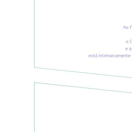
Ao f
o C
e p
está intrinsecamente 