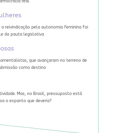
democracia real
ulheres
 a reivindicação pela autonomia feminina foi
le da pauta legislativa
iosas
damentalistas, que avançaram no terreno de
 submissão como destino
tividade. Mas, no Brasil, pressuposto está
usa o espanto que deveria?