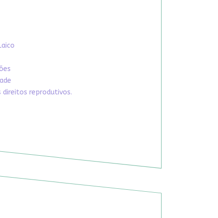
Laico
xões
dade
direitos reprodutivos.