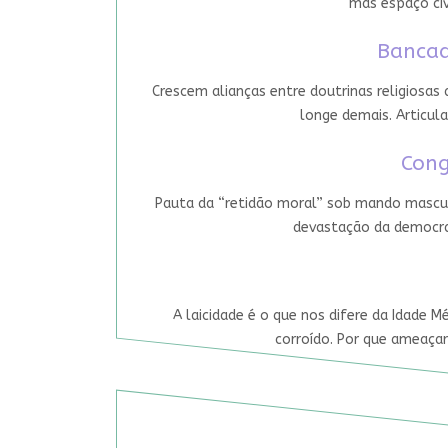
mas espaço cív
Bancad
Crescem alianças entre doutrinas religiosas
longe demais. Articula
Cong
Pauta da “retidão moral” sob mando mascul
devastação da democrac
A laicidade é o que nos difere da Idade M
corroído. Por que ameaçar