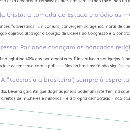
ico está ameaçado. Feministas alertam: sem Estado laico, não há 
a Cristã: a tomada do Estado e o ódio às m
 antes “adversárias”. Em comum, convergem na agenda moral de que
ção objetiva alcançar o Colégio de Líderes do Congresso e o contro
resso: Por onde avançam as bancadas relig
ino aglutina 40% dos parlamentares. É incentivada por igrejas fun
ia e desencanto com a política. Mas há brechas: fé não significa
A “teocracia à brasileira”, sempre à espreita
édia. Deveria garantir que dogmas jamais poderiam interferir na cole
 direitos de mulheres e minorias – e à própria democracia – não ca