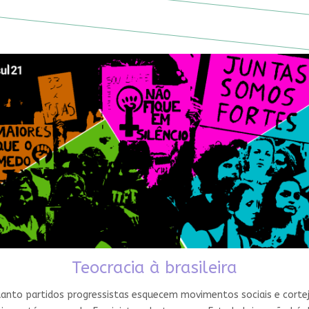
Teocracia à brasileira
nto partidos progressistas esquecem movimentos sociais e cortejam