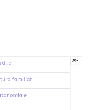
Mostrar #
sília
tura familiar
utonomia e