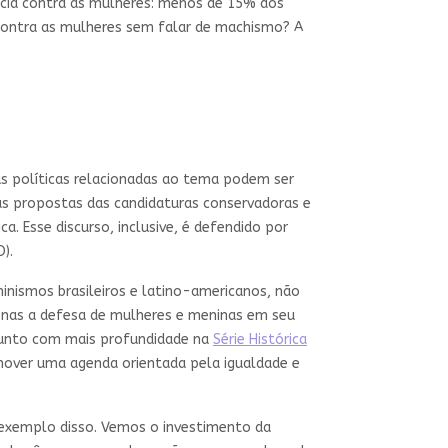
cia contra as mulheres: menos de 15% dos
contra as mulheres sem falar de machismo? A
s políticas relacionadas ao tema podem ser
as propostas das candidaturas conservadoras e
 Esse discurso, inclusive, é defendido por
).
inismos brasileiros e latino-americanos, não
enas a defesa de mulheres e meninas em seu
ssunto com mais profundidade na
Série Histórica
omover uma agenda orientada pela igualdade e
 exemplo disso. Vemos o investimento da