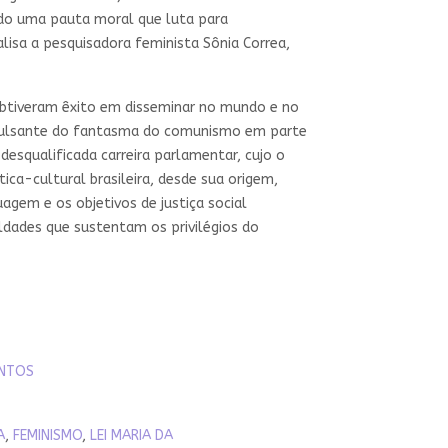
ndo uma pauta moral que luta para
lisa a pesquisadora feminista Sônia Correa,
 obtiveram êxito em disseminar no mundo e no
 pulsante do fantasma do comunismo em parte
esqualificada carreira parlamentar, cujo o
tica-cultural brasileira, desde sua origem,
agem e os objetivos de justiça social
dades que sustentam os privilégios do
NTOS
A
,
FEMINISMO
,
LEI MARIA DA