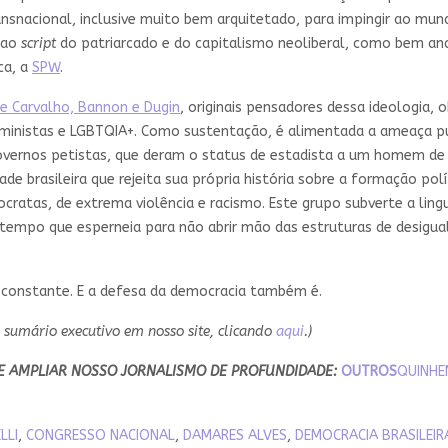
ansnacional, inclusive muito bem arquitetado, para impingir ao mu
 ao
script
do patriarcado e do capitalismo neoliberal, como bem ana
ca, a
SPW
.
e Carvalho, Bannon e Dugin
, originais pensadores dessa ideologia,
feministas e LGBTQIA+. Como sustentação, é alimentada a ameaça
overnos petistas, que deram o status de estadista a um homem de d
e brasileira que rejeita sua própria história sobre a formação polí
cratas, de extrema violência e racismo. Este grupo subverte a lingu
empo que esperneia para não abrir mão das estruturas de desigual
a constante. E a defesa da democracia também é.
o sumário executivo em nosso site, clicando
aqui
.)
E AMPLIAR NOSSO JORNALISMO DE PROFUNDIDADE:
OUTROS
QUINHE
LLI
,
CONGRESSO NACIONAL
,
DAMARES ALVES
,
DEMOCRACIA BRASILEIR