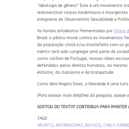
“ideologia de gênero”. Este é um movimento tr
redomesticar corpos insubmissos e insurgentes
integrante do Observatório Sexualidade e Políti
As hordas antidireitos fermentadas por
Olavo d
Brasil o pânico moral contra os movimentos 
da população cristã e/ou insatisfeita com os g
mérito terá sido congregar uma parte da sociedad
como colônia de Portugal, nossas raízes escravo
defendidos pelos direitos humanos, ao mesmo t
elitismo, do classismo e da branquitude.
Como diria Angela Davis, a liberdade é uma lut
(Para acessar mais detalhes da pesquisa, acesse 
GOSTOU DO TEXTO? CONTRIBUA PARA MANTER 
TAGS
ABORTO
,
ANTIRRACISMO
,
BIA KICIS
,
CARLA ZAMBE