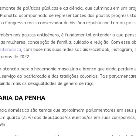
esmonte de políticas públicas e da ciência, que culminou em um pro
do Planalto acompanhado de representantes das pautas progressista
 o Congresso mais conservador da história republicana tomou poss
bém nas pautas antigênero, é fundamental entender o que pensam
ra as mulheres, concepção de família, cuidado e religião. Com esse 
ntirracista
, com base nas suas redes sociais (Facebook, Instagram, T
turnos de 2022.
tenção para a hegemonia masculina e branca que ainda perdura 
 serviço do patriarcado e das tradições coloniais. Tais parlamenta
inda mais as desigualdades de gênero de raça.
ARIA DA PENHA
ência doméstica são temas que aproximam parlamentares em seus po
por um quarto (25%) dos deputados/as eleitos/as em suas campanhas
4%.