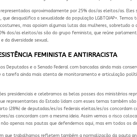
representados aproximadamente por 25% dos/as eleitos/as. Eles sã
, que desqualifica a sexualidade da população LGBTQIAP+. Temos 
 costumes, mas apoiam algumas lutas das mulheres, sobretudo o co
 dos/as eleitos/as são do grupo feminista, que reúne parlamenta
e da diversidade sexual.
SISTÊNCIA FEMINISTA E ANTIRRACISTA
os Deputados e o Senado Federal com bancadas ainda mais conser
e a tarefa ainda mais atenta de monitoramento e articulação polí
ões presidenciais e celebramos as belas posses dos ministérios rep
m que representantes do Estado lidam com esses temas também são
rto (28%) de deputadas/es/os federais eleitas/es/os concordam com
ores/as concordam com a mesma ideia. Assim vemos o risco colocad
am não apenas nas pautas que defendemos aqui, mas em todos os di
om que trabalhamos refletem também a normalização da pauta ant