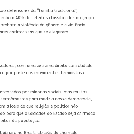
o defensores da “família tradicional”,
também 40% dos eleitos classificados no grupo
mbate à violência de gênero e a violência
res antirracistas que se elegeram
vadoras, com uma extrema direita consolidada
tica por parte dos movimentos feministas e
resentados por minorias sociais, mas muitos
 termômetros para medir a nossa democracia,
 a ideia de que religião e política não
o para que a laicidade do Estado seja afirmada
reitos da população.
igênero no Brasil, através da chamada