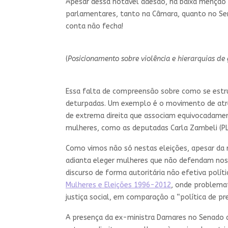
Apesar dessa notável adesão, há baixa menção
parlamentares, tanto na Câmara, quanto no Sen
conta não fecha!
(
Posicionamento sobre violência e hierarquias d
Essa falta de compreensão sobre como se estr
deturpadas. Um exemplo é o movimento de atrel
de extrema direita que associam equivocadament
mulheres, como as deputadas Carla Zambeli (PL/S
Como vimos não só nestas eleições, apesar da r
adianta eleger mulheres que não defendam noss
discurso de forma autoritária não efetiva pol
Mulheres e Eleições 1996-2012
, onde problemat
justiça social, em comparação a “política de pre
A presença da ex-ministra Damares no Senado q