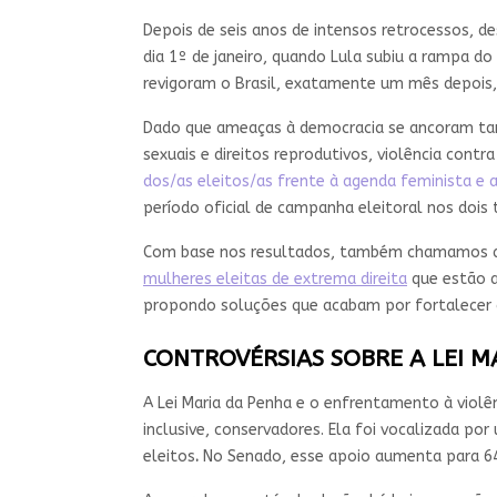
Depois de seis anos de intensos retrocessos, d
dia 1º de janeiro, quando Lula subiu a rampa 
revigoram o Brasil, exatamente um mês depois,
Dado que ameaças à democracia se ancoram tam
sexuais e direitos reprodutivos, violência cont
dos/as eleitos/as frente à agenda feminista e a
período oficial de campanha eleitoral nos dois 
Com base nos resultados, também chamamos a a
mulheres eleitas de extrema direita
que estão a
propondo soluções que acabam por fortalecer a
CONTROVÉRSIAS SOBRE A LEI M
A Lei Maria da Penha e o enfrentamento à viol
inclusive, conservadores. Ela foi vocalizada 
eleitos
.
No Senado, esse apoio aumenta para 6