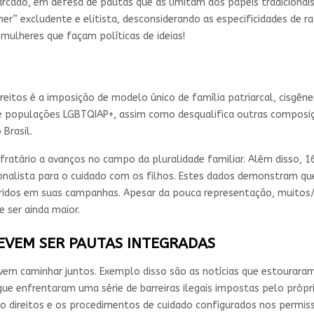
iarcado, em defesa de pautas que as limitam aos papéis tradicion
r” excludente e elitista, desconsiderando as especificidades de raç
mulheres que façam políticas de ideias!
eitos é a imposição de modelo único de família patriarcal, cisgêne
a de populações LGBTQIAP+, assim como desqualifica outras composi
Brasil.
ratário a avanços no campo da pluralidade familiar. Além disso, 
dicionalista para o cuidado com os filhos. Estes dados demonstram 
feridos em suas campanhas. Apesar da pouca representação, muitos/
 ser ainda maior.
EVEM SER PAUTAS INTEGRADAS
evem caminhar juntos. Exemplo disso são as notícias que estourara
a que enfrentaram uma série de barreiras ilegais impostas pelo próp
 direitos e os procedimentos de cuidado configurados nos permissiv