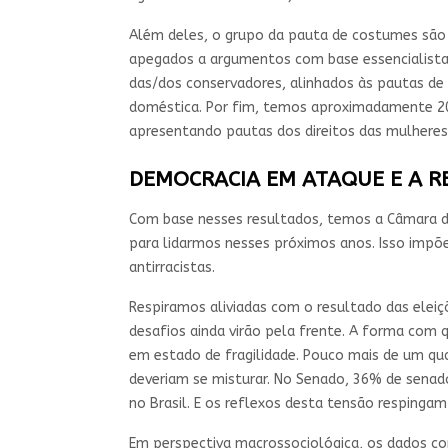
Além deles, o grupo da pauta de costumes são 
apegados a argumentos com base essencialista
das/dos conservadores, alinhados às pautas de
doméstica. Por fim, temos aproximadamente 20%
apresentando pautas dos direitos das mulheres 
DEMOCRACIA EM ATAQUE E A RE
Com base nesses resultados, temos a Câmara d
para lidarmos nesses próximos anos. Isso impõ
antirracistas.
Respiramos aliviadas com o resultado das eleiç
desafios ainda virão pela frente. A forma co
em estado de fragilidade. Pouco mais de um qua
deveriam se misturar. No Senado, 36% de senad
no Brasil. E os reflexos desta tensão resping
Em perspectiva macrossociológica, os dados c