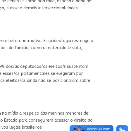
ais de gênero – como boa mãe, esposa e dona de
a, classe e demais interseccionalidades.
ro e heteronormativa. Essa ideologia restringe o
ções de família, como a maternidade solo,
16% dos/as deputados/as eleitos/s sustentam
que esses/as parlamentares se elegeram por
as eleitos/as ainda não se posicionaram sobre
m na mídia a respeito das meninas menores de
rio Estado para conseguirem acessar o direito ao
os legais brasileiros.