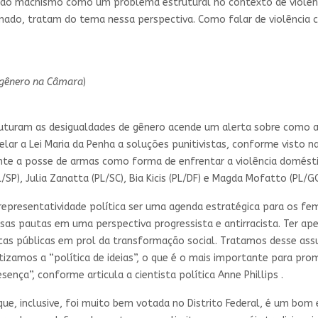
 ao machismo como um problema estrutural no contexto de violên
ado, tratam do tema nessa perspectiva. Como falar de violência 
e gênero na Câmara
)
uturam as desigualdades de gênero acende um alerta sobre como a
ar a Lei Maria da Penha a soluções punitivistas, conforme visto n
e a posse de armas como forma de enfrentar a violência doméstica.
P), Julia Zanatta (PL/SC), Bia Kicis (PL/DF) e Magda Mofatto (PL/GO
epresentatividade política ser uma agenda estratégica para os fem
as pautas em uma perspectiva progressista e antirracista. Ter ap
íticas públicas em prol da transformação social. Tratamos desse a
izamos a “política de ideias”, o que é o mais importante para pr
sença”, conforme articula a cientista política Anne Phillips .
ue, inclusive, foi muito bem votada no Distrito Federal, é um bom