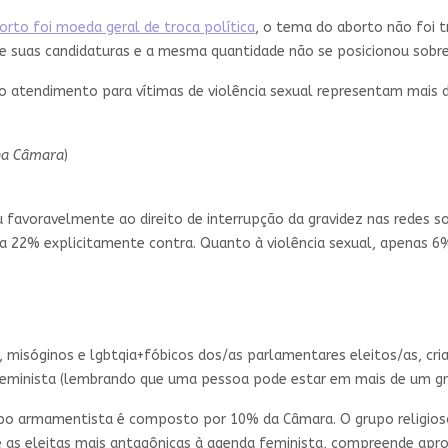
rto foi moeda geral de troca política
, o tema do aborto não foi 
suas candidaturas e a mesma quantidade não se posicionou sobre a
ao atendimento para vítimas de violência sexual representam mais 
 na Câmara
)
avoravelmente ao direito de interrupção da gravidez nas redes soc
 22% explicitamente contra. Quanto à violência sexual, apenas 6%
s, misóginos e lgbtqia+fóbicos dos/as parlamentares eleitos/as, cr
feminista (lembrando que uma pessoa pode estar em mais de um gr
rupo armamentista é composto por 10% da Câmara. O grupo religios
e as eleitas mais antagônicas à agenda feminista, compreende ap