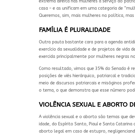
extrema direita nas mulheres à serviço do patr
casa – e as unificam em uma categoria de “mulhe
Queremos, sim, mais mulheres na política, mas 
FAMÍLIA É PLURALIDADE
Outra pauta bastante cara para a agenda antidir
exercício da sexualidade e de projetos de vid
exercida principalmente por mulheres negras no 
Como resultado, vimos que 35% do Senado é ref
posições de viés hierárquico, patriarcal e tra
meio de discursos patriarcais e misóginos pro
o tema, o que demonstra que esse número pode
VIOLÊNCIA SEXUAL E ABORTO D
A violência sexual e o aborto são temas que d
idade, do Espírito Santo, Piauí e Santa Catarin
aborto legal em caso de estupro, negligenciando