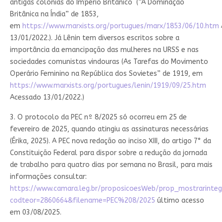
antigas colônias do Império Britânico (“A Dominação
Britânica na Índia” de 1853,
em
https://www.marxists.org/portugues/marx/1853/06/10.htm
13/01/2022.). Já Lênin tem diversos escritos sobre a
importância da emancipação das mulheres na URSS e nas
sociedades comunistas vindouras (As Tarefas do Movimento
Operário Feminino na República dos Sovietes” de 1919, em
https://www.marxists.org/portugues/lenin/1919/09/25.htm
Acessado 13/01/2022.)
3. O protocolo da PEC nº 8/2025 só ocorreu em 25 de
fevereiro de 2025, quando atingiu as assinaturas necessárias
(Érika, 2025). A PEC nova redação ao inciso XIII, do artigo 7° da
Constituição Federal para dispor sobre a redução da jornada
de trabalho para quatro dias por semana no Brasil, para mais
informações consultar:
https://www.camara.leg.br/proposicoesWeb/prop_mostrarinteg
codteor=2860664&filename=PEC%208/2025
último acesso
em 03/08/2025.