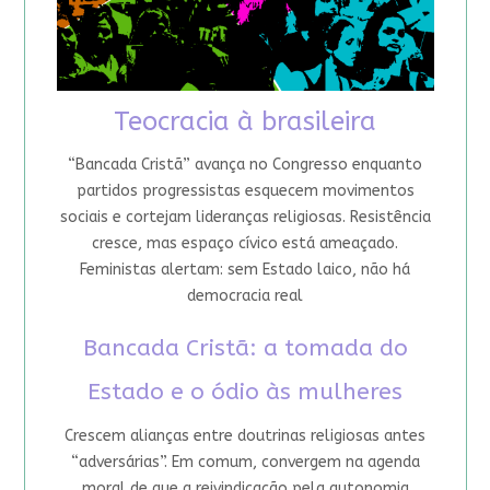
Teocracia à brasileira
“Bancada Cristã” avança no Congresso enquanto
partidos progressistas esquecem movimentos
sociais e cortejam lideranças religiosas. Resistência
cresce, mas espaço cívico está ameaçado.
Feministas alertam: sem Estado laico, não há
democracia real
Bancada Cristã: a tomada do
Estado e o ódio às mulheres
Crescem alianças entre doutrinas religiosas antes
“adversárias”. Em comum, convergem na agenda
moral de que a reivindicação pela autonomia