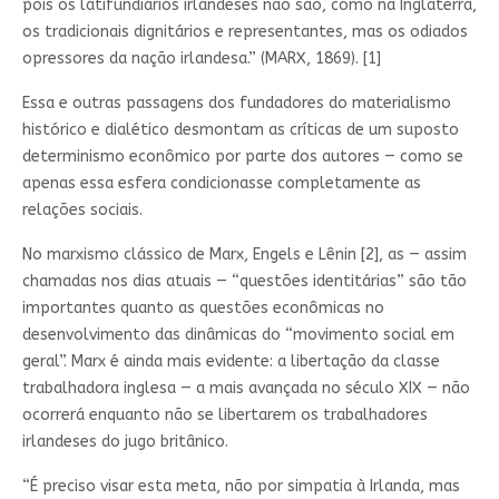
pois os latifundiários irlandeses não são, como na Inglaterra,
os tradicionais dignitários e representantes, mas os odiados
opressores da nação irlandesa.” (MARX, 1869). [1]
Essa e outras passagens dos fundadores do materialismo
histórico e dialético desmontam as críticas de um suposto
determinismo econômico por parte dos autores — como se
apenas essa esfera condicionasse completamente as
relações sociais.
No marxismo clássico de Marx, Engels e Lênin [2], as — assim
chamadas nos dias atuais — “questões identitárias” são tão
importantes quanto as questões econômicas no
desenvolvimento das dinâmicas do “movimento social em
geral”. Marx é ainda mais evidente: a libertação da classe
trabalhadora inglesa — a mais avançada no século XIX — não
ocorrerá enquanto não se libertarem os trabalhadores
irlandeses do jugo britânico.
“É preciso visar esta meta, não por simpatia à Irlanda, mas