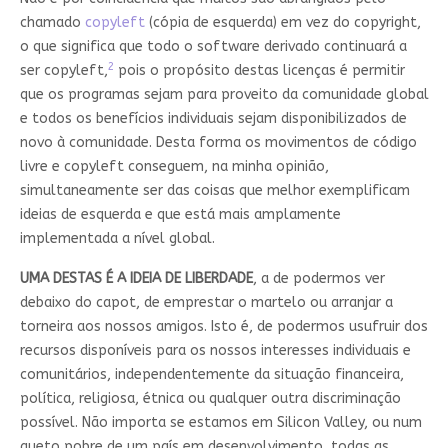
chamado
copyleft
(cópia de esquerda) em vez do copyright,
o que significa que todo o software derivado continuará a
2
ser copyleft,
pois o propósito destas licenças é permitir
que os programas sejam para proveito da comunidade global
e todos os benefícios individuais sejam disponibilizados de
novo à comunidade. Desta forma os movimentos de código
livre e copyleft conseguem, na minha opinião,
simultaneamente ser das coisas que melhor exemplificam
ideias de esquerda e que está mais amplamente
implementada a nível global.
UMA DESTAS É A IDEIA DE LIBERDADE
, a de podermos ver
debaixo do capot, de emprestar o martelo ou arranjar a
torneira aos nossos amigos. Isto é, de podermos usufruir dos
recursos disponíveis para os nossos interesses individuais e
comunitários, independentemente da situação financeira,
política, religiosa, étnica ou qualquer outra discriminação
possível. Não importa se estamos em Silicon Valley, ou num
gueto pobre de um país em desenvolvimento, todas as