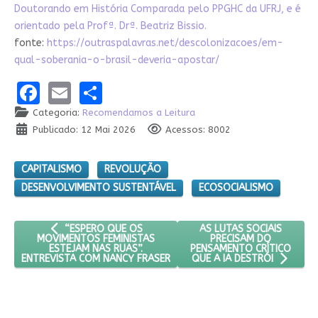
Doutorando em História Comparada pelo PPGHC da UFRJ, e é
orientado pela Profª. Drª. Beatriz Bissio.
fonte:
https://outraspalavras.net/descolonizacoes/em-
qual-soberania-o-brasil-deveria-apostar/
Facebook
Email
Share
Categoria:
Recomendamos a Leitura
Publicado: 12 Mai 2026
Acessos: 8002
CAPITALISMO
REVOLUÇÃO
DESENVOLVIMENTO SUSTENTÁVEL
ECOSOCIALISMO
ARTIGO ANTERIOR: “ESPERO QUE OS MOVIMENTOS FEMINIS
PRÓXIMO ARTIGO: AS LUT
AS LUTAS SOCIAIS
“ESPERO QUE OS
PRECISAM DO
MOVIMENTOS FEMINISTAS
PENSAMENTO CRÍTICO
ESTEJAM NAS RUAS”.
ENTREVISTA COM NANCY FRASER
QUE A IA DESTRÓI