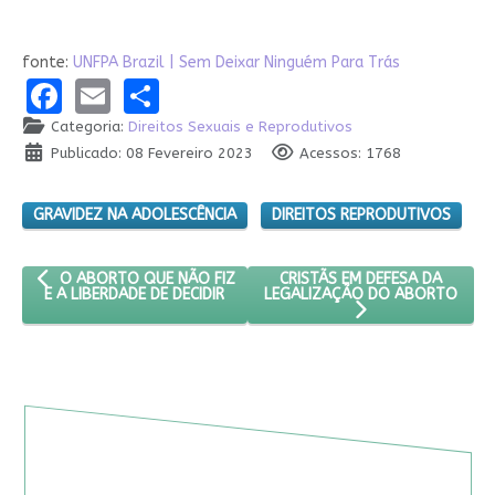
fonte:
UNFPA Brazil | Sem Deixar Ninguém Para Trás
Facebook
Email
Share
Categoria:
Direitos Sexuais e Reprodutivos
Publicado: 08 Fevereiro 2023
Acessos: 1768
GRAVIDEZ NA ADOLESCÊNCIA
DIREITOS REPRODUTIVOS
ARTIGO ANTERIOR: O ABORTO QUE NÃO FIZ E A LIBERDADE DE DE
PRÓXIMO ARTIGO: CRISTÃS E
CRISTÃS EM DEFESA DA
O ABORTO QUE NÃO FIZ
LEGALIZAÇÃO DO ABORTO
E A LIBERDADE DE DECIDIR