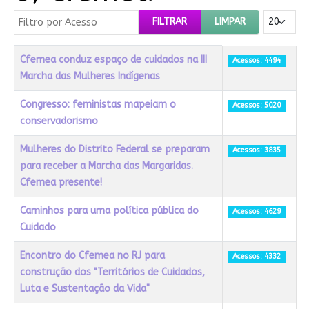
Filtro por Acesso
Mostrar #
FILTRAR
LIMPAR
Título
Acessos
Cfemea conduz espaço de cuidados na III
Acessos: 4494
Marcha das Mulheres Indígenas
Congresso: feministas mapeiam o
Acessos: 5020
conservadorismo
Mulheres do Distrito Federal se preparam
Acessos: 3835
para receber a Marcha das Margaridas.
Cfemea presente!
Caminhos para uma política pública do
Acessos: 4629
Cuidado
Encontro do Cfemea no RJ para
Acessos: 4332
construção dos "Territórios de Cuidados,
Luta e Sustentação da Vida"