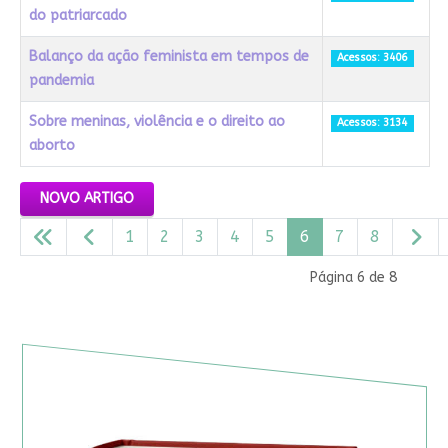
do patriarcado
Balanço da ação feminista em tempos de
Acessos: 3406
pandemia
Sobre meninas, violência e o direito ao
Acessos: 3134
aborto
Artigos
NOVO ARTIGO
1
2
3
4
5
6
7
8
Página 6 de 8