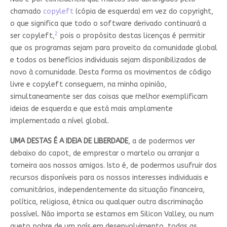
chamado
copyleft
(cópia de esquerda) em vez do copyright,
o que significa que todo o software derivado continuará a
2
ser copyleft,
pois o propósito destas licenças é permitir
que os programas sejam para proveito da comunidade global
e todos os benefícios individuais sejam disponibilizados de
novo à comunidade. Desta forma os movimentos de código
livre e copyleft conseguem, na minha opinião,
simultaneamente ser das coisas que melhor exemplificam
ideias de esquerda e que está mais amplamente
implementada a nível global.
UMA DESTAS É A IDEIA DE LIBERDADE
, a de podermos ver
debaixo do capot, de emprestar o martelo ou arranjar a
torneira aos nossos amigos. Isto é, de podermos usufruir dos
recursos disponíveis para os nossos interesses individuais e
comunitários, independentemente da situação financeira,
política, religiosa, étnica ou qualquer outra discriminação
possível. Não importa se estamos em Silicon Valley, ou num
gueto pobre de um país em desenvolvimento, todas as