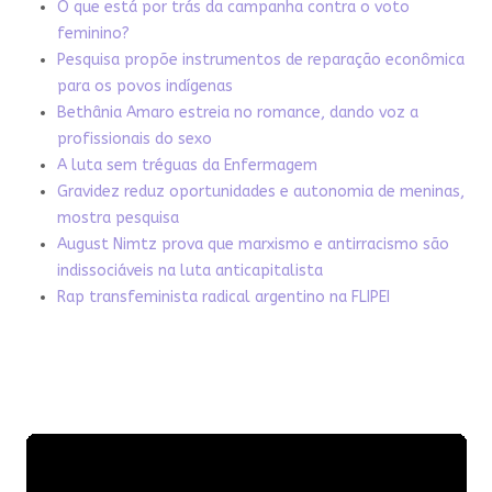
O que está por trás da campanha contra o voto
feminino?
Pesquisa propõe instrumentos de reparação econômica
para os povos indígenas
Bethânia Amaro estreia no romance, dando voz a
profissionais do sexo
A luta sem tréguas da Enfermagem
Gravidez reduz oportunidades e autonomia de meninas,
mostra pesquisa
August Nimtz prova que marxismo e antirracismo são
indissociáveis na luta anticapitalista
Rap transfeminista radical argentino na FLIPEI