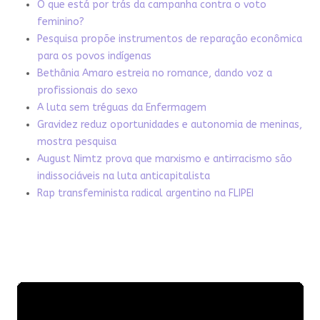
O que está por trás da campanha contra o voto
feminino?
Pesquisa propõe instrumentos de reparação econômica
para os povos indígenas
Bethânia Amaro estreia no romance, dando voz a
profissionais do sexo
A luta sem tréguas da Enfermagem
Gravidez reduz oportunidades e autonomia de meninas,
mostra pesquisa
August Nimtz prova que marxismo e antirracismo são
indissociáveis na luta anticapitalista
Rap transfeminista radical argentino na FLIPEI