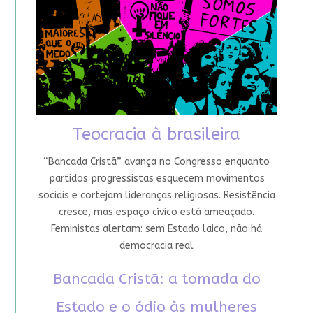
Teocracia à brasileira
“Bancada Cristã” avança no Congresso enquanto
partidos progressistas esquecem movimentos
sociais e cortejam lideranças religiosas. Resistência
cresce, mas espaço cívico está ameaçado.
Feministas alertam: sem Estado laico, não há
democracia real
Bancada Cristã: a tomada do
Estado e o ódio às mulheres