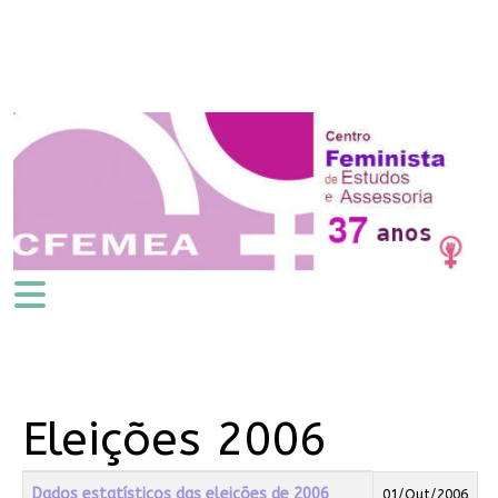
Eleições 2006
Título
Data de Publicação
Dados estatísticos das eleições de 2006
01/Out/2006