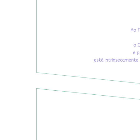
Ao f
o C
e p
está intrinsecamente 