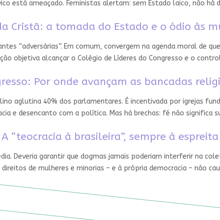
ico está ameaçado. Feministas alertam: sem Estado laico, não há 
a Cristã: a tomada do Estado e o ódio às m
 antes “adversárias”. Em comum, convergem na agenda moral de que
ção objetiva alcançar o Colégio de Líderes do Congresso e o contro
resso: Por onde avançam as bancadas relig
ino aglutina 40% dos parlamentares. É incentivada por igrejas fun
ia e desencanto com a política. Mas há brechas: fé não significa
A “teocracia à brasileira”, sempre à espreita
édia. Deveria garantir que dogmas jamais poderiam interferir na cole
 direitos de mulheres e minorias – e à própria democracia – não ca