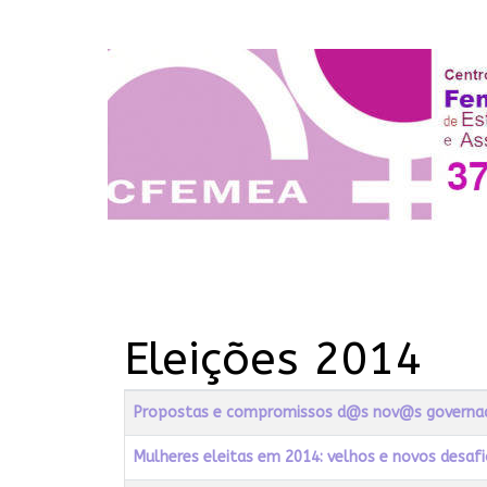
Eleições 2014
Título
Data de Publicação
Propostas e compromissos d@s nov@s governador
Mulheres eleitas em 2014: velhos e novos desaf