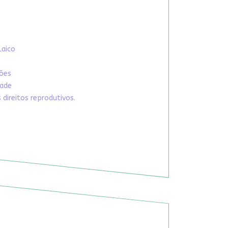
Laico
xões
dade
direitos reprodutivos.