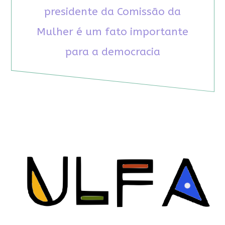
presidente da Comissão da
Mulher é um fato importante
para a democracia