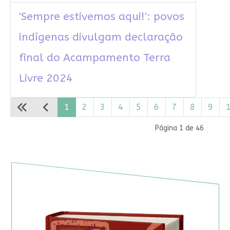
'Sempre estivemos aqui!': povos
indígenas divulgam declaração
final do Acampamento Terra
Livre 2024
1
2
3
4
5
6
7
8
9
Página 1 de 46