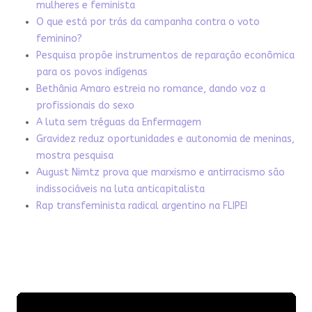
mulheres e feminista
O que está por trás da campanha contra o voto
feminino?
Pesquisa propõe instrumentos de reparação econômica
para os povos indígenas
Bethânia Amaro estreia no romance, dando voz a
profissionais do sexo
A luta sem tréguas da Enfermagem
Gravidez reduz oportunidades e autonomia de meninas,
mostra pesquisa
August Nimtz prova que marxismo e antirracismo são
indissociáveis na luta anticapitalista
Rap transfeminista radical argentino na FLIPEI