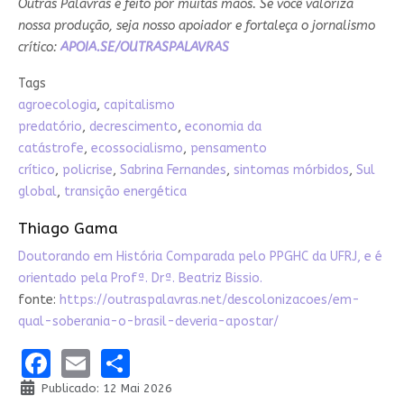
Outras Palavras é feito por muitas mãos. Se você valoriza
nossa produção, seja nosso apoiador e fortaleça o jornalismo
crítico:
APOIA.SE/OUTRASPALAVRAS
Tags
agroecologia
,
capitalismo
predatório
,
decrescimento
,
economia da
catástrofe
,
ecossocialismo
,
pensamento
crítico
,
policrise
,
Sabrina Fernandes
,
sintomas mórbidos
,
Sul
global
,
transição energética
Thiago Gama
Doutorando em História Comparada pelo PPGHC da UFRJ, e é
orientado pela Profª. Drª. Beatriz Bissio.
fonte:
https://outraspalavras.net/descolonizacoes/em-
qual-soberania-o-brasil-deveria-apostar/
Facebook
Email
Share
Publicado: 12 Mai 2026