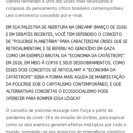
Sabrina Fernandes é uma das vozes mais necessárias e
corajosas do pensamento crítico brasileiro contemporâneo.
Leia a entrevista concedida por e-mail.
EM SUA PALESTRA DE ABERTURA NA UNICAMP (MARÇO DE 2026)
E EM DEBATES RECENTES, VOCÊ TEM DEFENDIDO O CONCEITO
DE “POLICRISE PLANETÁRIA” PARA CARACTERIZAR CRISES QUE SE
RETROALIMENTAM, E SE REFERIU AO GENOCÍDIO EM GAZA
COMO UM EXEMPLO BRUTAL DA “ECONOMIA DA CATÁSTROFE”.
EM 2026, EM MEIO À COP30 E SEUS DESDOBRAMENTOS, COMO
ESSES DOIS CONCEITOS SE ARTICULAM? A “ECONOMIA DA
CATÁSTROFE” SERIA A FORMA MAIS AGUDA DE MANIFESTAÇÃO
DA POLICRISE SOB O CAPITALISMO CONTEMPORÂNEO, E QUE
ALTERNATIVAS CONCRETAS O ECOSSOCIALISMO PODE
OFERECER PARA ROMPER ESSA LÓGICA?
O conceito de policrise ressurge com força a partir da
pandemia da covid-19 e da invasão da Ucrânia, para explicar
como os dois eventos geraram efeitos múltiplos por todo o
mundo, somando-se aos impactos da emergência climática.