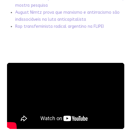
mostra pesquisa
August Nimtz prova que marxismo e antirracismo são
indissociáveis na luta anticapitalista
Rap transfeminista radical argentino na FLIPEI