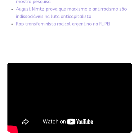
mostra pesquisa
August Nimtz prova que marxismo e antirracismo são
indissociáveis na luta anticapitalista
Rap transfeminista radical argentino na FLIPEI