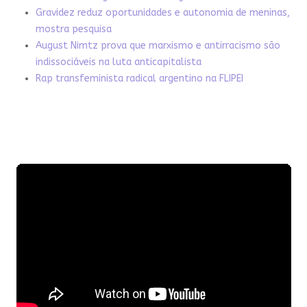
Gravidez reduz oportunidades e autonomia de meninas,
mostra pesquisa
August Nimtz prova que marxismo e antirracismo são
indissociáveis na luta anticapitalista
Rap transfeminista radical argentino na FLIPEI