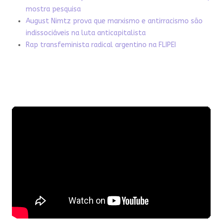
mostra pesquisa
August Nimtz prova que marxismo e antirracismo são
indissociáveis na luta anticapitalista
Rap transfeminista radical argentino na FLIPEI