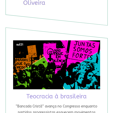
Teocracia à brasileira
“Bancada Cristã” avança no Congresso enquanto
partidos progressistas esquecem movimentos