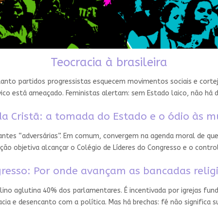
Teocracia à brasileira
nto partidos progressistas esquecem movimentos sociais e cortejam
ico está ameaçado. Feministas alertam: sem Estado laico, não há 
a Cristã: a tomada do Estado e o ódio às m
 antes “adversárias”. Em comum, convergem na agenda moral de que
ção objetiva alcançar o Colégio de Líderes do Congresso e o contro
resso: Por onde avançam as bancadas relig
ino aglutina 40% dos parlamentares. É incentivada por igrejas fun
ia e desencanto com a política. Mas há brechas: fé não significa