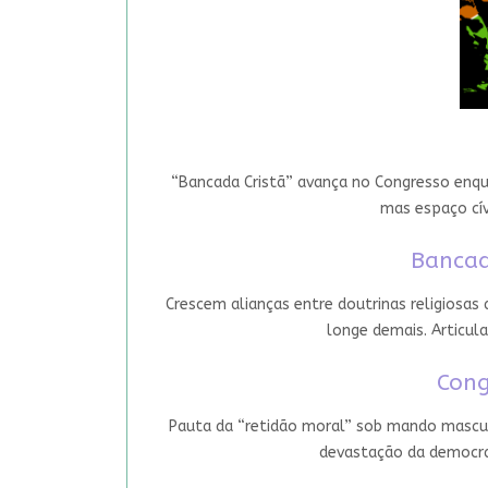
“Bancada Cristã” avança no Congresso enqua
mas espaço cív
Bancad
Crescem alianças entre doutrinas religiosas
longe demais. Articula
Cong
Pauta da “retidão moral” sob mando mascul
devastação da democrac