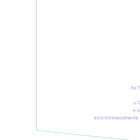
Ao f
o C
e p
está intrinsecamente 