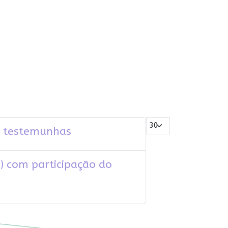
Mostrar #
 e testemunhas
) com participação do