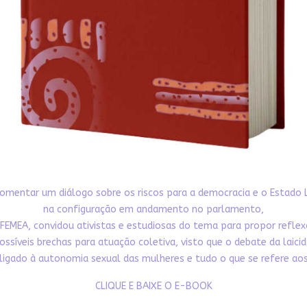
omentar um diálogo sobre os riscos para a democracia e o Estado 
na configuração em andamento no parlamento,
FEMEA, convidou ativistas e estudiosas do tema para propor refle
ossíveis brechas para atuação coletiva, visto que o debate da laici
ligado à autonomia sexual das mulheres e tudo o que se refere aos 
CLIQUE E BAIXE O E-BOOK