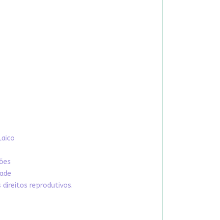
Laico
xões
dade
direitos reprodutivos.