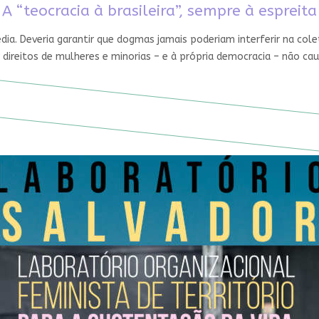
A “teocracia à brasileira”, sempre à espreita
édia. Deveria garantir que dogmas jamais poderiam interferir na cole
 direitos de mulheres e minorias – e à própria democracia – não ca