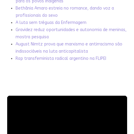
para os povos indígenas
Bethânia Amaro estreia no romance, dando voz a
profissionais do sexo
A luta sem tréguas da Enfermagem
Gravidez reduz oportunidades e autonomia de meninas,
mostra pesquisa
August Nimtz prova que marxismo e antirracismo são
indissociáveis na luta anticapitalista
Rap transfeminista radical argentino na FLIPEI