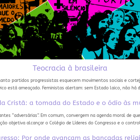
Teocracia à brasileira
nto partidos progressistas esquecem movimentos sociais e cortejam
ico está ameaçado. Feministas alertam: sem Estado laico, não há 
a Cristã: a tomada do Estado e o ódio às m
 antes “adversárias”. Em comum, convergem na agenda moral de que
ção objetiva alcançar o Colégio de Líderes do Congresso e o contro
resso: Por onde avançam as bancadas relig