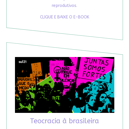
reprodutivos.
CLIQUE E BAIXE O E-BOOK
Teocracia à brasileira