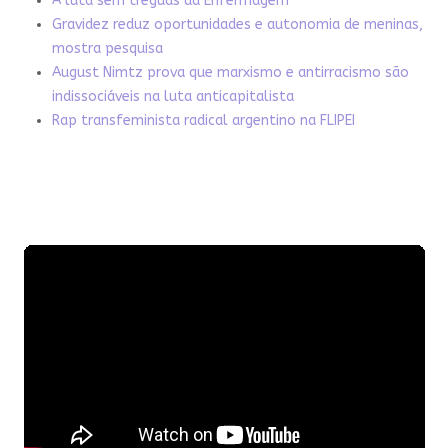
A luta sem tréguas da Enfermagem
Gravidez reduz oportunidades e autonomia de meninas,
mostra pesquisa
August Nimtz prova que marxismo e antirracismo são
indissociáveis na luta anticapitalista
Rap transfeminista radical argentino na FLIPEI