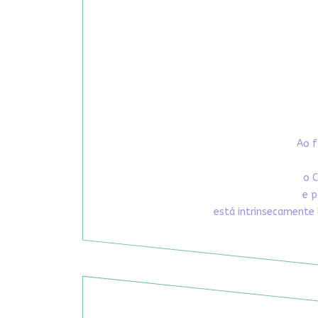
Ao f
o C
e p
está intrinsecamente 