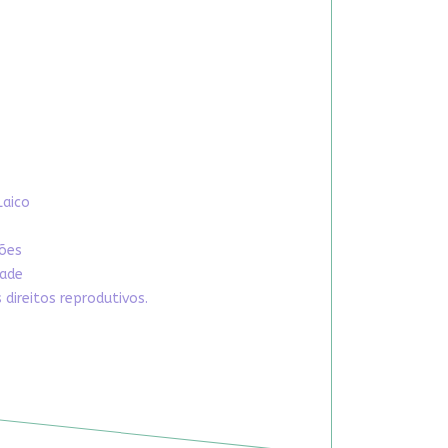
Laico
xões
dade
direitos reprodutivos.