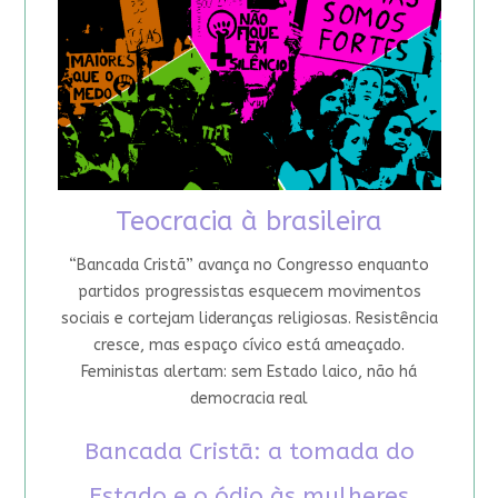
Teocracia à brasileira
“Bancada Cristã” avança no Congresso enquanto
partidos progressistas esquecem movimentos
sociais e cortejam lideranças religiosas. Resistência
cresce, mas espaço cívico está ameaçado.
Feministas alertam: sem Estado laico, não há
democracia real
Bancada Cristã: a tomada do
Estado e o ódio às mulheres