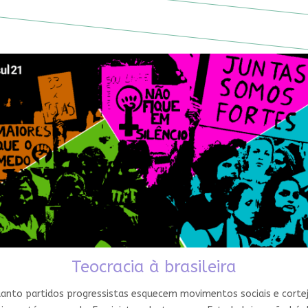
Teocracia à brasileira
nto partidos progressistas esquecem movimentos sociais e cortejam