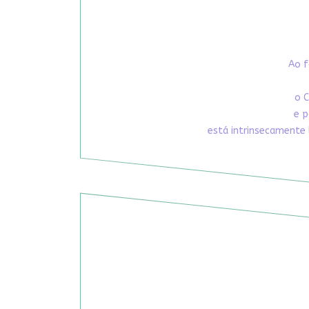
Ao f
o C
e p
está intrinsecamente 