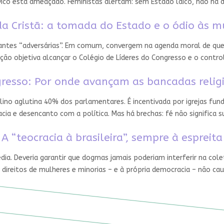
ico está ameaçado. Feministas alertam: sem Estado laico, não há 
a Cristã: a tomada do Estado e o ódio às m
 antes “adversárias”. Em comum, convergem na agenda moral de que
ção objetiva alcançar o Colégio de Líderes do Congresso e o contro
resso: Por onde avançam as bancadas relig
ino aglutina 40% dos parlamentares. É incentivada por igrejas fun
ia e desencanto com a política. Mas há brechas: fé não significa
A “teocracia à brasileira”, sempre à espreita
édia. Deveria garantir que dogmas jamais poderiam interferir na cole
 direitos de mulheres e minorias – e à própria democracia – não ca