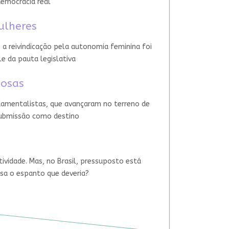
democracia real
ulheres
 a reivindicação pela autonomia feminina foi
le da pauta legislativa
iosas
damentalistas, que avançaram no terreno de
 submissão como destino
tividade. Mas, no Brasil, pressuposto está
usa o espanto que deveria?