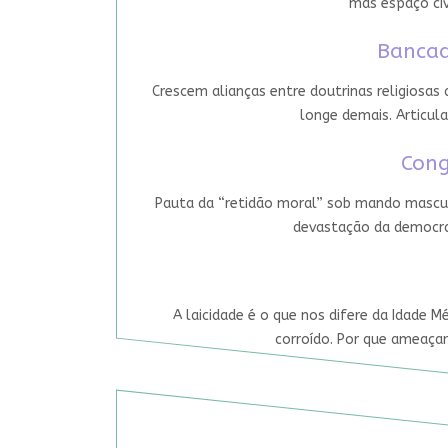
mas espaço cív
Bancad
Crescem alianças entre doutrinas religiosas
longe demais. Articula
Cong
Pauta da “retidão moral” sob mando mascul
devastação da democrac
A laicidade é o que nos difere da Idade M
corroído. Por que ameaçar