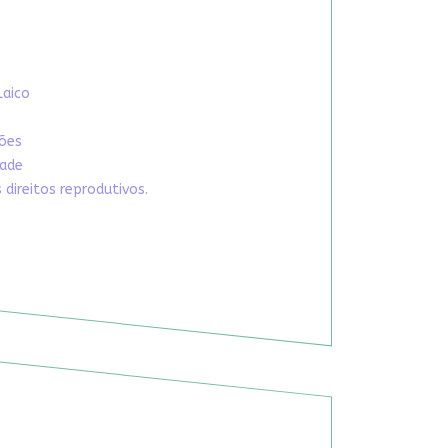
Laico
xões
dade
direitos reprodutivos.