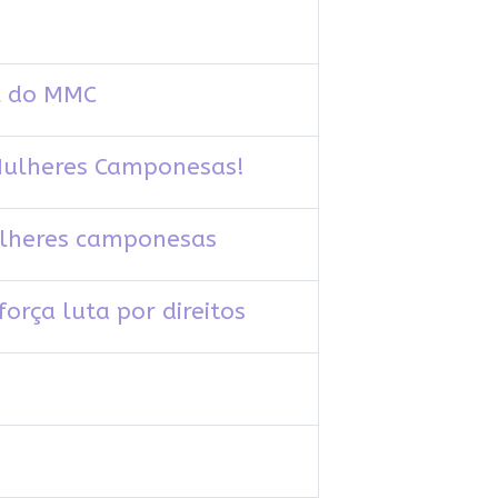
al do MMC
 Mulheres Camponesas!
ulheres camponesas
rça luta por direitos