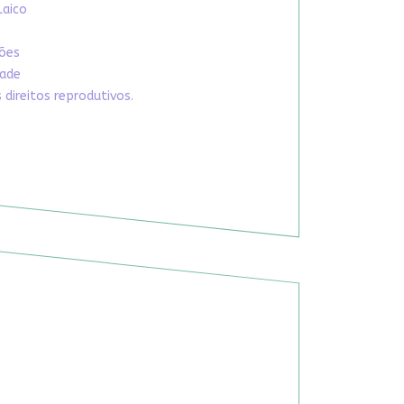
Laico
xões
dade
direitos reprodutivos.