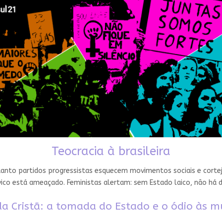
Teocracia à brasileira
nto partidos progressistas esquecem movimentos sociais e cortejam
ico está ameaçado. Feministas alertam: sem Estado laico, não há 
a Cristã: a tomada do Estado e o ódio às m