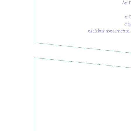
Ao f
o C
e p
está intrinsecamente 