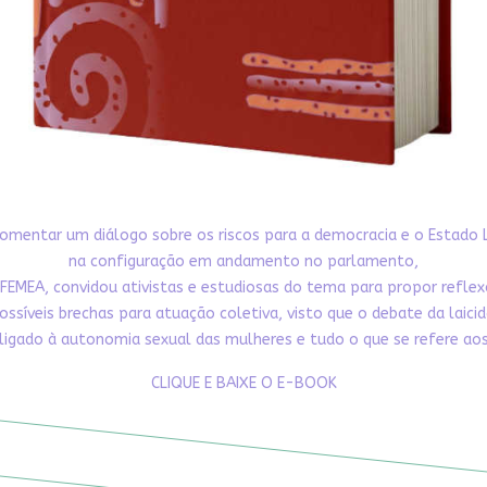
omentar um diálogo sobre os riscos para a democracia e o Estado 
na configuração em andamento no parlamento,
FEMEA, convidou ativistas e estudiosas do tema para propor refle
ossíveis brechas para atuação coletiva, visto que o debate da laici
ligado à autonomia sexual das mulheres e tudo o que se refere aos 
CLIQUE E BAIXE O E-BOOK