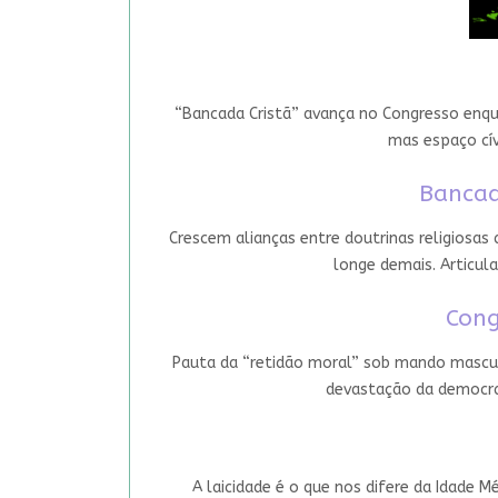
“Bancada Cristã” avança no Congresso enqua
mas espaço cív
Bancad
Crescem alianças entre doutrinas religiosas
longe demais. Articula
Cong
Pauta da “retidão moral” sob mando mascul
devastação da democrac
A laicidade é o que nos difere da Idade M