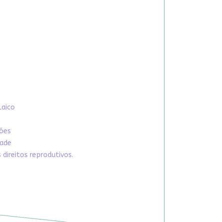
Laico
xões
dade
direitos reprodutivos.