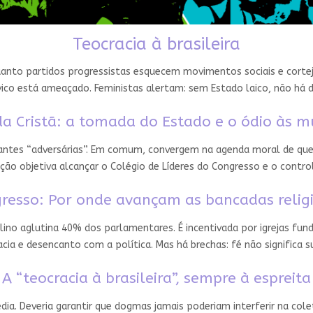
Teocracia à brasileira
nto partidos progressistas esquecem movimentos sociais e cortejam
ico está ameaçado. Feministas alertam: sem Estado laico, não há 
a Cristã: a tomada do Estado e o ódio às m
 antes “adversárias”. Em comum, convergem na agenda moral de que
ção objetiva alcançar o Colégio de Líderes do Congresso e o contro
resso: Por onde avançam as bancadas relig
ino aglutina 40% dos parlamentares. É incentivada por igrejas fun
ia e desencanto com a política. Mas há brechas: fé não significa
A “teocracia à brasileira”, sempre à espreita
édia. Deveria garantir que dogmas jamais poderiam interferir na cole