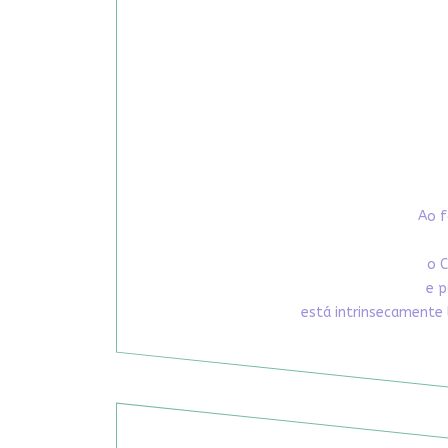
Ao f
o C
e p
está intrinsecamente 