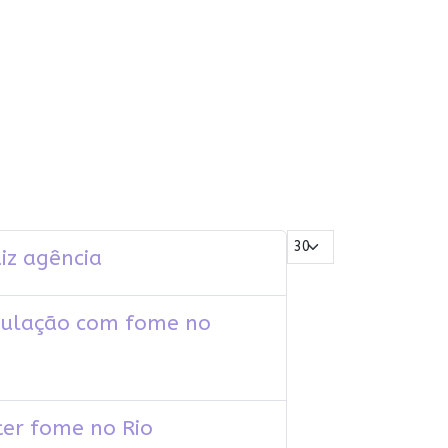
Mostrar #
diz agência
opulação com fome no
ter fome no Rio