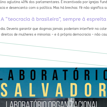
ino aglutina 40% dos parlamentares. É incentivada por igrejas fun
ia e desencanto com a política. Mas há brechas: fé não significa
A “teocracia à brasileira”, sempre à espreita
édia. Deveria garantir que dogmas jamais poderiam interferir na cole
 direitos de mulheres e minorias – e à própria democracia – não ca