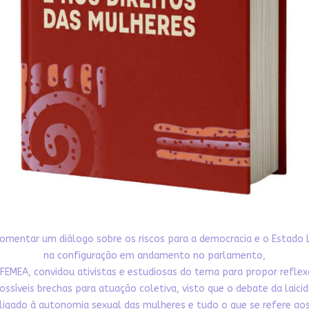
omentar um diálogo sobre os riscos para a democracia e o Estado 
na configuração em andamento no parlamento,
FEMEA, convidou ativistas e estudiosas do tema para propor refle
ossíveis brechas para atuação coletiva, visto que o debate da laici
ligado à autonomia sexual das mulheres e tudo o que se refere aos 