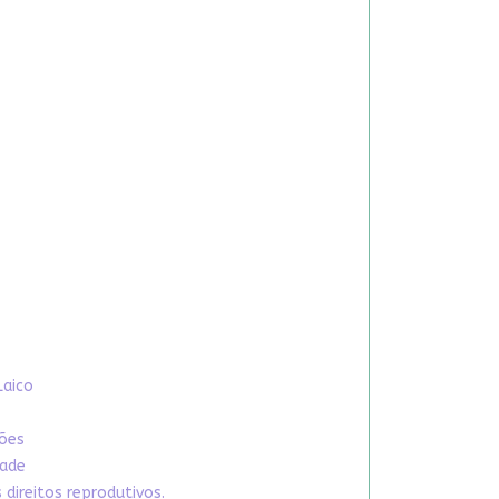
Laico
xões
dade
direitos reprodutivos.