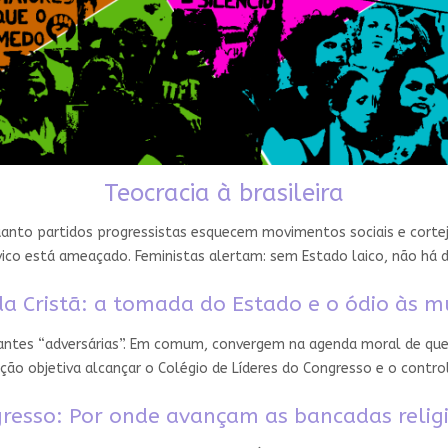
Teocracia à brasileira
nto partidos progressistas esquecem movimentos sociais e cortejam
ico está ameaçado. Feministas alertam: sem Estado laico, não há 
a Cristã: a tomada do Estado e o ódio às m
 antes “adversárias”. Em comum, convergem na agenda moral de que
ção objetiva alcançar o Colégio de Líderes do Congresso e o contro
resso: Por onde avançam as bancadas relig