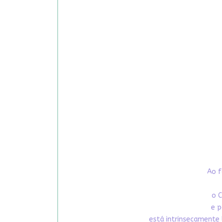
Ao f
o C
e p
está intrinsecamente 