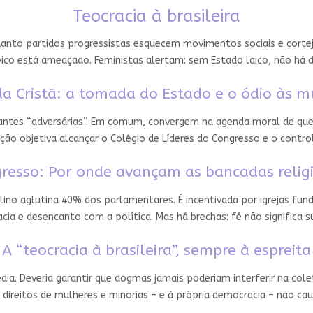
Teocracia à brasileira
nto partidos progressistas esquecem movimentos sociais e cortejam
ico está ameaçado. Feministas alertam: sem Estado laico, não há 
a Cristã: a tomada do Estado e o ódio às m
 antes “adversárias”. Em comum, convergem na agenda moral de que
ção objetiva alcançar o Colégio de Líderes do Congresso e o contro
resso: Por onde avançam as bancadas relig
ino aglutina 40% dos parlamentares. É incentivada por igrejas fun
ia e desencanto com a política. Mas há brechas: fé não significa
A “teocracia à brasileira”, sempre à espreita
édia. Deveria garantir que dogmas jamais poderiam interferir na cole
 direitos de mulheres e minorias – e à própria democracia – não ca