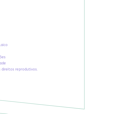
Laico
xões
dade
direitos reprodutivos.