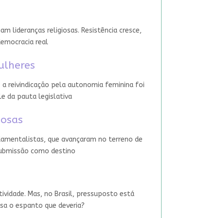
 lideranças religiosas. Resistência cresce,
democracia real
ulheres
 a reivindicação pela autonomia feminina foi
le da pauta legislativa
iosas
damentalistas, que avançaram no terreno de
 submissão como destino
tividade. Mas, no Brasil, pressuposto está
usa o espanto que deveria?