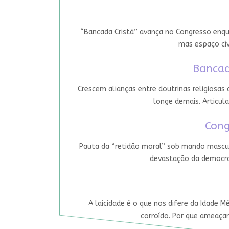
“Bancada Cristã” avança no Congresso enqua
mas espaço cív
Bancad
Crescem alianças entre doutrinas religiosas
longe demais. Articula
Cong
Pauta da “retidão moral” sob mando mascul
devastação da democrac
A laicidade é o que nos difere da Idade M
corroído. Por que ameaçar