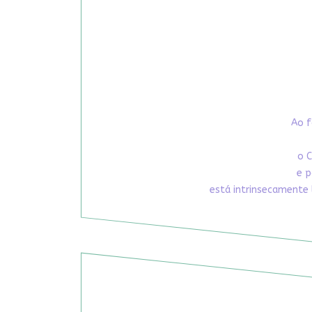
Ao f
o C
e p
está intrinsecamente 