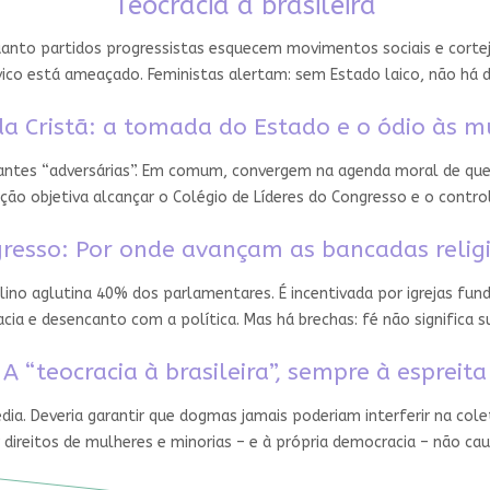
Teocracia à brasileira
nto partidos progressistas esquecem movimentos sociais e cortejam
ico está ameaçado. Feministas alertam: sem Estado laico, não há 
a Cristã: a tomada do Estado e o ódio às m
 antes “adversárias”. Em comum, convergem na agenda moral de que
ção objetiva alcançar o Colégio de Líderes do Congresso e o contro
resso: Por onde avançam as bancadas relig
ino aglutina 40% dos parlamentares. É incentivada por igrejas fun
ia e desencanto com a política. Mas há brechas: fé não significa
A “teocracia à brasileira”, sempre à espreita
édia. Deveria garantir que dogmas jamais poderiam interferir na cole
 direitos de mulheres e minorias – e à própria democracia – não ca