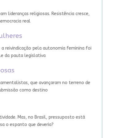
 lideranças religiosas. Resistência cresce,
democracia real
ulheres
 a reivindicação pela autonomia feminina foi
le da pauta legislativa
iosas
damentalistas, que avançaram no terreno de
 submissão como destino
tividade. Mas, no Brasil, pressuposto está
usa o espanto que deveria?