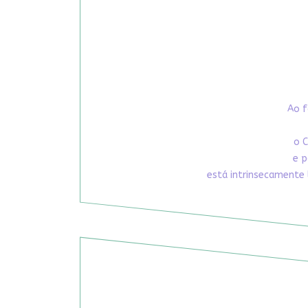
Ao f
o C
e p
está intrinsecamente 