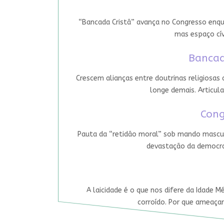
“Bancada Cristã” avança no Congresso enqua
mas espaço cív
Bancad
Crescem alianças entre doutrinas religiosas
longe demais. Articula
Cong
Pauta da “retidão moral” sob mando mascul
devastação da democrac
A laicidade é o que nos difere da Idade M
corroído. Por que ameaçar