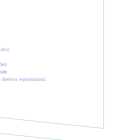
Laico
xões
dade
direitos reprodutivos.