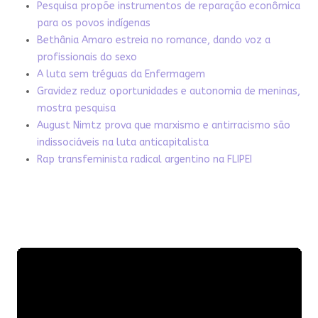
Pesquisa propõe instrumentos de reparação econômica
para os povos indígenas
Bethânia Amaro estreia no romance, dando voz a
profissionais do sexo
A luta sem tréguas da Enfermagem
Gravidez reduz oportunidades e autonomia de meninas,
mostra pesquisa
August Nimtz prova que marxismo e antirracismo são
indissociáveis na luta anticapitalista
Rap transfeminista radical argentino na FLIPEI