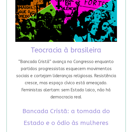
Teocracia à brasileira
“Bancada Cristã” avança no Congresso enquanto
partidos progressistas esquecem movimentos
sociais e cortejam lideranças religiosas. Resistência
cresce, mas espaço cívico está ameaçado.
Feministas alertam: sem Estado laico, não há
democracia real
Bancada Cristã: a tomada do
Estado e o ódio às mulheres