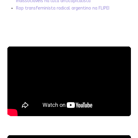
indissociáveis na luta anticapitalista
Rap transfeminista radical argentino na FLIPEI