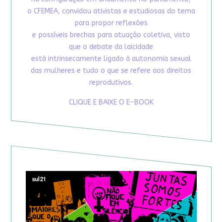
o CFEMEA, convidou ativistas e estudiosas do tema
para propor reflexões
e possíveis brechas para atuação coletiva, visto
que o debate da laicidade
está intrinsecamente ligado à autonomia sexual
das mulheres e tudo o que se refere aos direitos
reprodutivos.
CLIQUE E BAIXE O E-BOOK