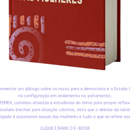
omentar um diálogo sobre os riscos para a democracia e o Estado 
na configuração em andamento no parlamento,
FEMEA, convidou ativistas e estudiosas do tema para propor refle
ossíveis brechas para atuação coletiva, visto que o debate da laici
ligado à autonomia sexual das mulheres e tudo o que se refere aos 
CLIQUE E BAIXE O E-BOOK