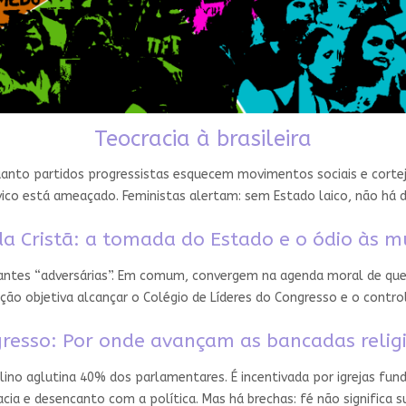
Teocracia à brasileira
nto partidos progressistas esquecem movimentos sociais e cortejam
ico está ameaçado. Feministas alertam: sem Estado laico, não há 
a Cristã: a tomada do Estado e o ódio às m
 antes “adversárias”. Em comum, convergem na agenda moral de que
ção objetiva alcançar o Colégio de Líderes do Congresso e o contro
resso: Por onde avançam as bancadas relig
ino aglutina 40% dos parlamentares. É incentivada por igrejas fun
ia e desencanto com a política. Mas há brechas: fé não significa