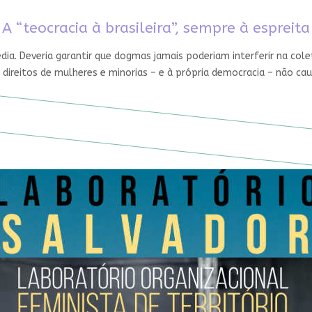
A “teocracia à brasileira”, sempre à espreita
édia. Deveria garantir que dogmas jamais poderiam interferir na cole
 direitos de mulheres e minorias – e à própria democracia – não ca