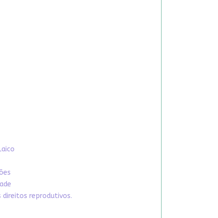
Laico
xões
dade
direitos reprodutivos.