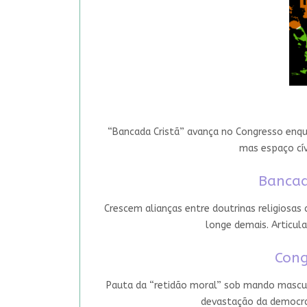
“Bancada Cristã” avança no Congresso enqua
mas espaço cív
Bancad
Crescem alianças entre doutrinas religiosas
longe demais. Articula
Cong
Pauta da “retidão moral” sob mando mascul
devastação da democrac