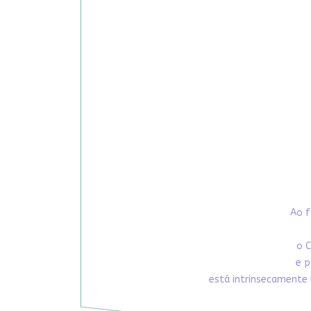
Ao f
o C
e p
está intrinsecamente 