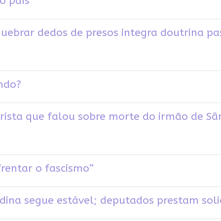
o país
uebrar dedos de presos integra doutrina pa
undo?
arista que falou sobre morte do irmão de 
frentar o fascismo”
dina segue estável; deputados prestam sol