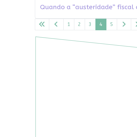
Quando a “austeridade” fiscal
1
2
3
4
5