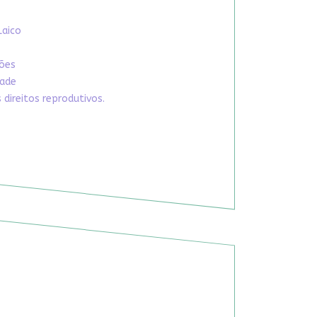
Laico
xões
dade
direitos reprodutivos.