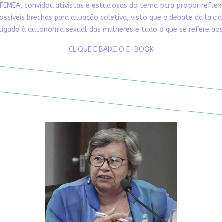
FEMEA, convidou ativistas e estudiosas do tema para propor refle
ossíveis brechas para atuação coletiva, visto que o debate da laici
ligado à autonomia sexual das mulheres e tudo o que se refere aos 
CLIQUE E BAIXE O E-BOOK