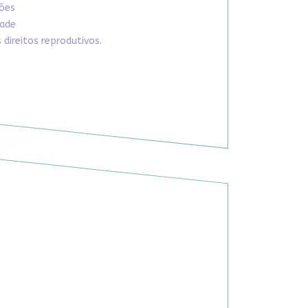
xões
dade
direitos reprodutivos.