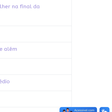
her na final da
 e além
édio