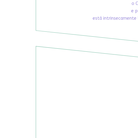
o C
e p
está intrinsecamente 