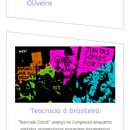
Teocracia à brasileira
“Bancada Cristã” avança no Congresso enquanto
partidos progressistas esquecem movimentos