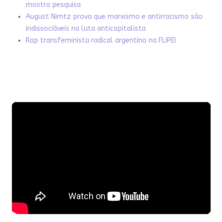
mostra pesquisa
August Nimtz prova que marxismo e antirracismo são
indissociáveis na luta anticapitalista
Rap transfeminista radical argentino na FLIPEI