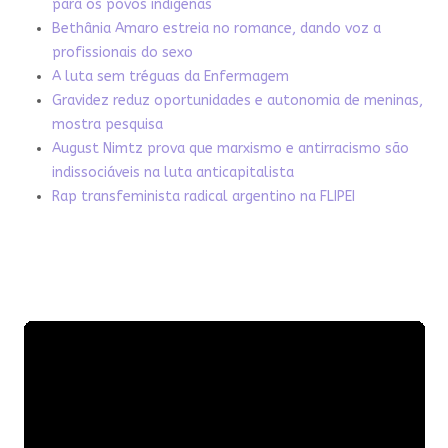
para os povos indígenas
Bethânia Amaro estreia no romance, dando voz a
profissionais do sexo
A luta sem tréguas da Enfermagem
Gravidez reduz oportunidades e autonomia de meninas,
mostra pesquisa
August Nimtz prova que marxismo e antirracismo são
indissociáveis na luta anticapitalista
Rap transfeminista radical argentino na FLIPEI