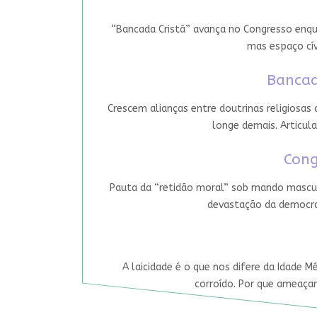
“Bancada Cristã” avança no Congresso enqua
mas espaço cív
Bancad
Crescem alianças entre doutrinas religiosas
longe demais. Articula
Cong
Pauta da “retidão moral” sob mando mascul
devastação da democrac
A laicidade é o que nos difere da Idade M
corroído. Por que ameaçar