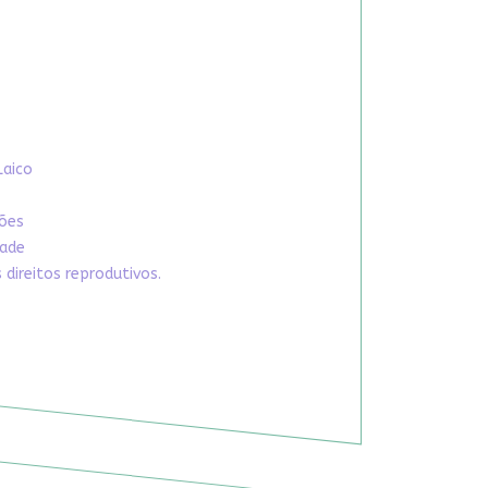
Laico
xões
dade
direitos reprodutivos.