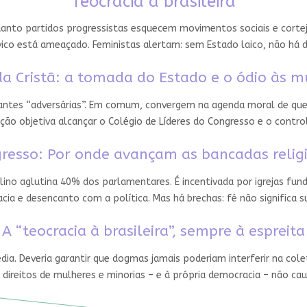
Teocracia à brasileira
nto partidos progressistas esquecem movimentos sociais e cortejam
ico está ameaçado. Feministas alertam: sem Estado laico, não há 
a Cristã: a tomada do Estado e o ódio às m
 antes “adversárias”. Em comum, convergem na agenda moral de que
ção objetiva alcançar o Colégio de Líderes do Congresso e o contro
resso: Por onde avançam as bancadas relig
ino aglutina 40% dos parlamentares. É incentivada por igrejas fun
ia e desencanto com a política. Mas há brechas: fé não significa
A “teocracia à brasileira”, sempre à espreita
édia. Deveria garantir que dogmas jamais poderiam interferir na cole
 direitos de mulheres e minorias – e à própria democracia – não ca