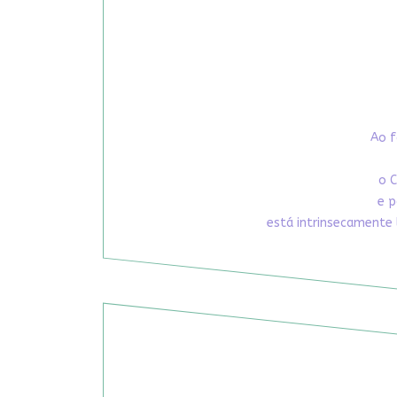
Ao f
o C
e p
está intrinsecamente 