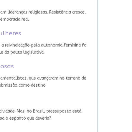
 lideranças religiosas. Resistência cresce,
democracia real
ulheres
 a reivindicação pela autonomia feminina foi
le da pauta legislativa
iosas
damentalistas, que avançaram no terreno de
 submissão como destino
tividade. Mas, no Brasil, pressuposto está
usa o espanto que deveria?