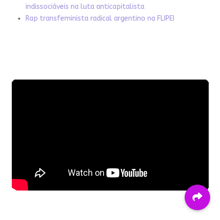
indissociáveis na luta anticapitalista
Rap transfeminista radical argentino na FLIPEI