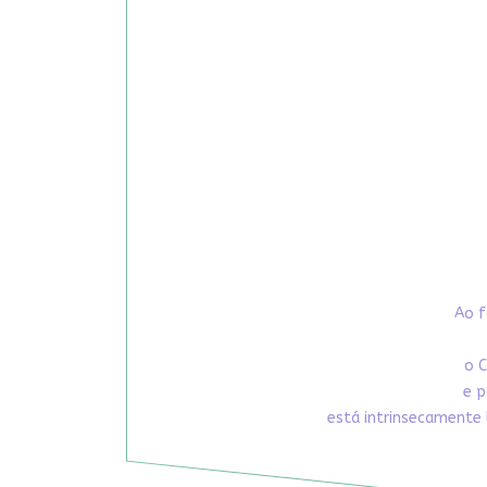
Ao f
o C
e p
está intrinsecamente 