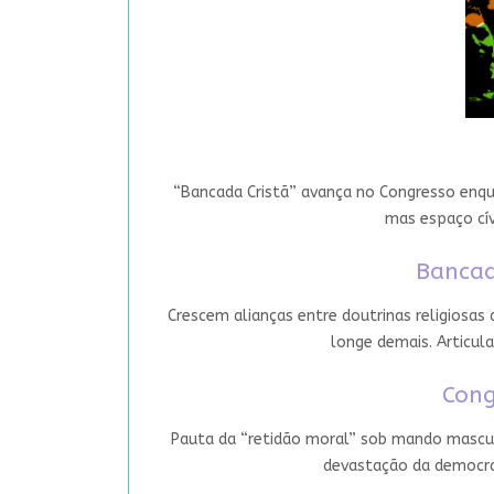
“Bancada Cristã” avança no Congresso enqua
mas espaço cív
Bancad
Crescem alianças entre doutrinas religiosas
longe demais. Articula
Cong
Pauta da “retidão moral” sob mando mascul
devastação da democrac