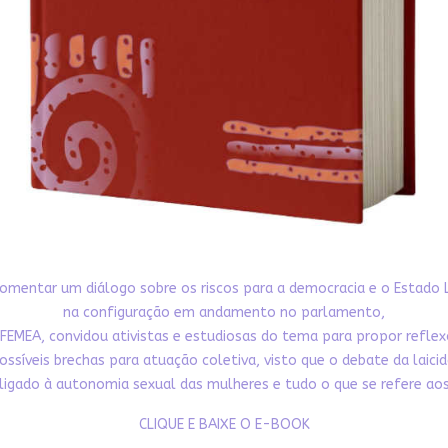
omentar um diálogo sobre os riscos para a democracia e o Estado 
na configuração em andamento no parlamento,
FEMEA, convidou ativistas e estudiosas do tema para propor refle
ossíveis brechas para atuação coletiva, visto que o debate da laici
ligado à autonomia sexual das mulheres e tudo o que se refere aos 
CLIQUE E BAIXE O E-BOOK