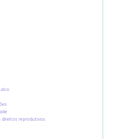
Laico
xões
dade
direitos reprodutivos.