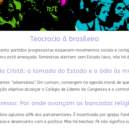
Teocracia à brasileira
nto partidos progressistas esquecem movimentos sociais e cortejam
ico está ameaçado. Feministas alertam: sem Estado laico, não há 
a Cristã: a tomada do Estado e o ódio às m
 antes “adversárias”. Em comum, convergem na agenda moral de que
ção objetiva alcançar o Colégio de Líderes do Congresso e o contro
resso: Por onde avançam as bancadas relig
ino aglutina 40% dos parlamentares. É incentivada por igrejas fun
ia e desencanto com a política. Mas há brechas: fé não significa